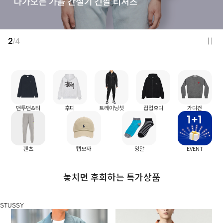
2
4
/
맨투맨&티
후디
트레이닝셋
집업후디
가디건
팬츠
캡모자
양말
EVENT
놓치면 후회하는 특가상품
STUSSY